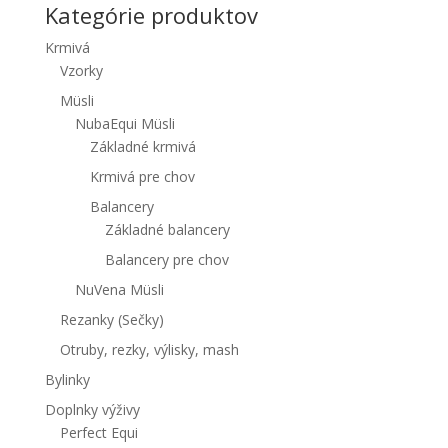
Kategórie produktov
Krmivá
Vzorky
Müsli
NubaEqui Müsli
Základné krmivá
Krmivá pre chov
Balancery
Základné balancery
Balancery pre chov
NuVena Müsli
Rezanky (Sečky)
Otruby, rezky, výlisky, mash
Bylinky
Doplnky výživy
Perfect Equi