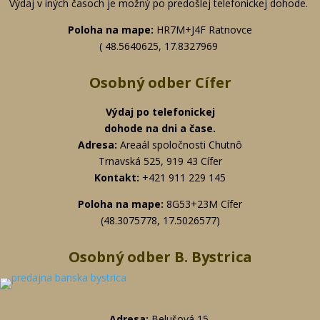
Výdaj v iných časoch je možný po predošlej telefonickej dohode.
Poloha na mape:
HR7M+J4F Ratnovce
( 48.5640625, 17.8327969
Osobný odber Cífer
Výdaj po telefonickej
dohode na dni a čase.
Adresa:
Areaál spoločnosti Chutnô
Trnavská 525, 919 43 Cífer
Kontakt:
+
421 911 229 145
Poloha na mape:
8G53+23M Cífer
(48.3075778, 17.5026577)
Osobný odber B. Bystrica
Adresa:
Belušová 15,