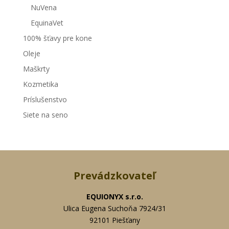
NuVena
EquinaVet
100% šťavy pre kone
Oleje
Maškrty
Kozmetika
Príslušenstvo
Siete na seno
Prevádzkovateľ
EQUIONYX s.r.o.
Ulica Eugena Suchoňa 7924/31
92101 Piešťany