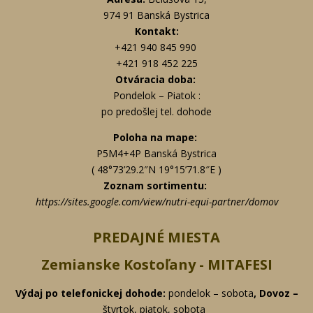
974 91 Banská Bystrica
Kontakt:
+421 940 845 990
+421 918 452 225
Otváracia doba:
Pondelok – Piatok :
po predošlej tel. dohode
Poloha na mape:
P5M4+4P Banská Bystrica
( 48°73’29.2″N 19°15’71.8″E )
Zoznam sortimentu:
https://sites.google.com/view/nutri-equi-partner/domov
PREDAJNÉ MIESTA
Zemianske Kostoľany - MITAFESI
Výdaj po telefonickej
dohode:
pondelok – sobota
, Dovoz –
štvrtok, piatok, sobota