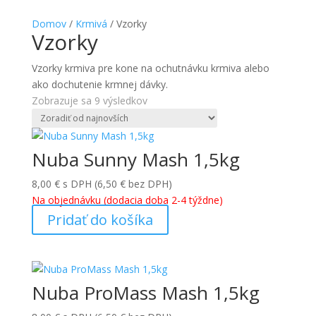
Domov
/
Krmivá
/ Vzorky
Vzorky
Vzorky krmiva pre kone na ochutnávku krmiva alebo
ako dochutenie krmnej dávky.
Zoradené
Zobrazuje sa 9 výsledkov
podľa
najnovších
Nuba Sunny Mash 1,5kg
8,00
€
s DPH (
6,50
€
bez DPH)
Na objednávku (dodacia doba 2-4 týždne)
Pridať do košíka
Nuba ProMass Mash 1,5kg