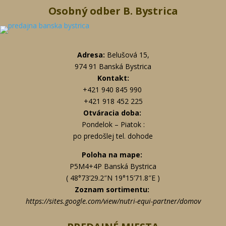
Osobný odber B. Bystrica
Adresa:
Belušová 15,
974 91 Banská Bystrica
Kontakt:
+421 940 845 990
+421 918 452 225
Otváracia doba:
Pondelok – Piatok :
po predošlej tel. dohode
Poloha na mape:
P5M4+4P Banská Bystrica
( 48°73’29.2″N 19°15’71.8″E )
Zoznam sortimentu:
https://sites.google.com/view/nutri-equi-partner/domov