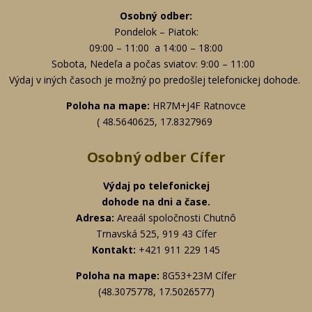
Osobný odber:
Pondelok – Piatok:
09:00 – 11:00 a 14:00 – 18:00
Sobota, Nedeľa a počas sviatov: 9:00 – 11:00
Výdaj v iných časoch je možný po predošlej telefonickej dohode.
Poloha na mape:
HR7M+J4F Ratnovce
( 48.5640625, 17.8327969
Osobný odber Cífer
Výdaj po telefonickej
dohode na dni a čase.
Adresa:
Areaál spoločnosti Chutnô
Trnavská 525, 919 43 Cífer
Kontakt:
+
421 911 229 145
Poloha na mape:
8G53+23M Cífer
(48.3075778, 17.5026577)