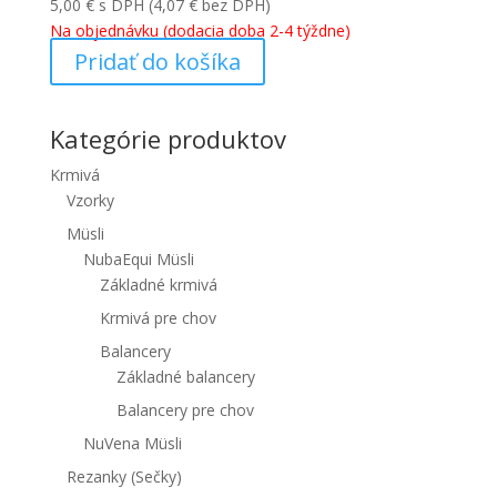
5,00
€
s DPH (
4,07
€
bez DPH)
Na objednávku (dodacia doba 2-4 týždne)
Pridať do košíka
Kategórie produktov
Krmivá
Vzorky
Müsli
NubaEqui Müsli
Základné krmivá
Krmivá pre chov
Balancery
Základné balancery
Balancery pre chov
NuVena Müsli
Rezanky (Sečky)