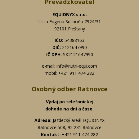
Prevádzkovateľ
EQUIONYX s.r.o.
Ulica Eugena Suchoňa 7924/31
92101 Piešťany
IČO:
54388163
DIČ:
2121647990
IČ DPH:
SK2121647990
e-mail: info@nutri-equi.com
mobil: +421 911 474 282
Osobný odber Ratnovce
Výdaj po telefonickej
dohode na dni a čase.
Adresa:
Jazdecký areál EQUIONYX
Ratnovce 508, 92 231 Ratnovce
Kontakt:
+421 911 474 282