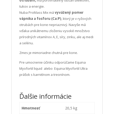
otrubám;
má porovnateľný obsah bielkovín,
tukov a energie.
Nuba ProMass Mix má
vyvážený pomer
vápnika a fosforu (Ca:P)
, ktorý je v ryžových
otrubách pre kone nepriaznivý. Navyše má
vďaka unikátnemu zloženiu vysoké množstvo
prírodných vitamínov A, E, síry, zinku, ale aj medi
a selénu.
Zmes je mimoriadne chutná pre kone.
Pre umocnenie účinku odporúčame Equina
Myofortil liquid alebo Equina Myofortil Ultra
prášok s karnitínom a treonínom.
Ďalšie informácie
Hmotnosť
20,5 kg