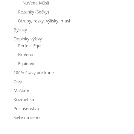
NuVena Müsli
Rezanky (Sečky)
Otruby, rezky, výlisky, mash
Bylinky
Doplnky výživy
Perfect Equi
NuVena
EquinaVet
100% šťavy pre kone
Oleje
Maškrty
Kozmetika
Príslušenstvo
Siete na seno