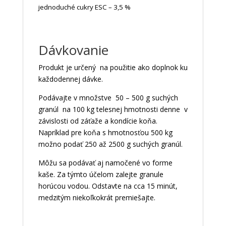
jednoduché cukry ESC – 3,5 %
Dávkovanie
Produkt je určený na použitie ako doplnok ku
každodennej dávke.
Podávajte v množstve 50 – 500 g suchých
granúl na 100 kg telesnej hmotnosti denne v
závislosti od záťaže a kondície koňa.
Napríklad pre koňa s hmotnosťou 500 kg
možno podať 250 až 2500 g suchých granúl.
Môžu sa podávať aj namočené vo forme
kaše. Za týmto účelom zalejte granule
horúcou vodou. Odstavte na cca 15 minút,
medzitým niekoľkokrát premiešajte.