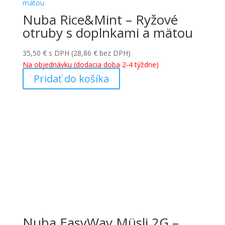
Nuba Rice&Mint – Ryžové
otruby s doplnkami a mätou
35,50
€
s DPH (
28,86
€
bez DPH)
Na objednávku (dodacia doba 2-4 týždne)
Pridať do košíka
Nuba EasyWay Müsli 2G –