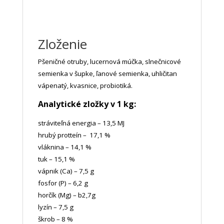
Zloženie
Pšeničné otruby, lucernová múčka, slnečnicové
semienka v šupke, ľanové semienka, uhličitan
vápenatý, kvasnice, probiotiká.
Analytické zložky v 1 kg:
stráviteľná energia – 13,5 MJ
hrubý protteín – 17,1 %
vláknina – 14,1 %
tuk – 15,1 %
vápnik (Ca) – 7,5 g
fosfor (P) – 6,2 g
horčík (Mg) – b2,7
g
lyzín – 7,5 g
škrob – 8 %