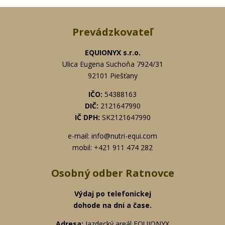
Prevádzkovateľ
EQUIONYX s.r.o.
Ulica Eugena Suchoňa 7924/31
92101 Piešťany
IČO:
54388163
DIČ:
2121647990
IČ DPH:
SK2121647990
e-mail: info@nutri-equi.com
mobil: +421 911 474 282
Osobný odber Ratnovce
Výdaj po telefonickej
dohode na dni a čase.
Adresa:
Jazdecký areál EQUIONYX