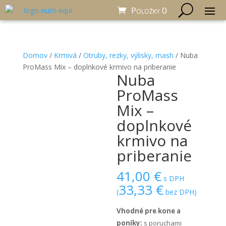
Položky 0
Domov
/
Krmivá
/
Otruby, rezky, výlisky, mash
/ Nuba
ProMass Mix – doplnkové krmivo na priberanie
Nuba
ProMass
Mix –
doplnkové
krmivo na
priberanie
41,00
€
s DPH
33,33
€
(
bez DPH)
Vhodné pre kone a
poníky:
s poruchami