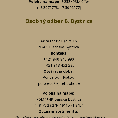
Poloha na mape:
8G53+23M Cífer
(48.3075778, 17.5026577)
Osobný odber B. Bystrica
Adresa:
Belušová 15,
974 91 Banská Bystrica
Kontakt:
+421 940 845 990
+421 918 452 225
Otváracia doba:
Pondelok – Piatok :
po predošlej tel. dohode
Poloha na mape:
P5M4+4P Banská Bystrica
( 48°73’29.2″N 19°15’71.8″E )
Zoznam sortimentu:
https://sites.google.com/view/nutri-equi-partner/domov