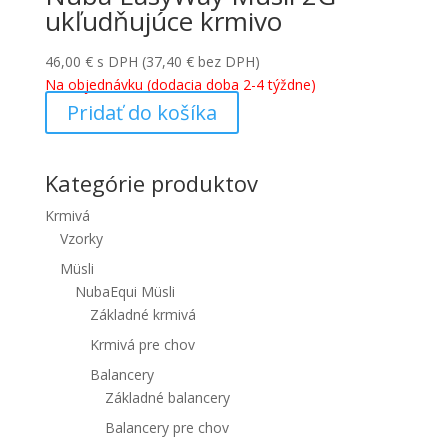
ukľudňujúce krmivo
46,00
€
s DPH (
37,40
€
bez DPH)
Na objednávku (dodacia doba 2-4 týždne)
Pridať do košíka
Kategórie produktov
Krmivá
Vzorky
Müsli
NubaEqui Müsli
Základné krmivá
Krmivá pre chov
Balancery
Základné balancery
Balancery pre chov