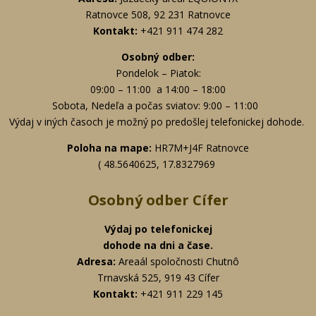
Ratnovce 508, 92 231 Ratnovce
Kontakt:
+421 911 474 282
Osobný odber:
Pondelok – Piatok:
09:00 – 11:00 a 14:00 – 18:00
Sobota, Nedeľa a počas sviatov: 9:00 – 11:00
Výdaj v iných časoch je možný po predošlej telefonickej dohode.
Poloha na mape:
HR7M+J4F Ratnovce
( 48.5640625, 17.8327969
Osobný odber Cífer
Výdaj po telefonickej
dohode na dni a čase.
Adresa:
Areaál spoločnosti Chutnô
Trnavská 525, 919 43 Cífer
Kontakt:
+
421 911 229 145