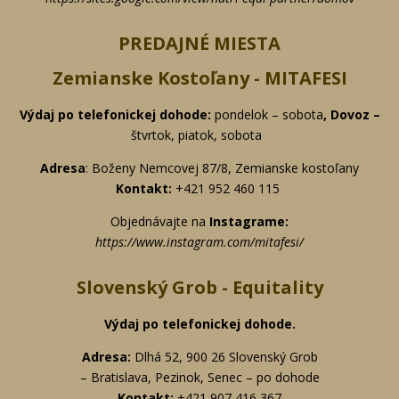
PREDAJNÉ MIESTA
Zemianske Kostoľany - MITAFESI
Výdaj po telefonickej
dohode:
pondelok – sobota
, Dovoz –
štvrtok, piatok, sobota
Adresa
: Boženy Nemcovej 87/8,
Zemianske kostoľany
Kontakt:
+421 952 460 115
Objednávajte na
Instagrame:
https://www.instagram.com/mitafesi/
Slovenský Grob - Equitality
Výdaj po telefonickej
dohode.
Adresa:
Dlhá 52, 900 26 Slovenský Grob
– Bratislava, Pezinok, Senec – po dohode
Kontakt:
+421 907 416 367