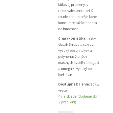
látkovej premeny, v
rekonvalescencií, príliš
chudé kone, staršie kone,
kone ktoré ťažšie naberajú
na hmotnosti
Charakteristika:
nízky
obsah škrobu a cukrov,
vysoký obsah tukov a
polynenasýtených
mastných kyselín omega 3
a omega 6, vysoký obsah
bielkovín
Dostupné balenie:
20 kg
vrece
4 na sklade (dodanie do 1-
2 prac. dni)