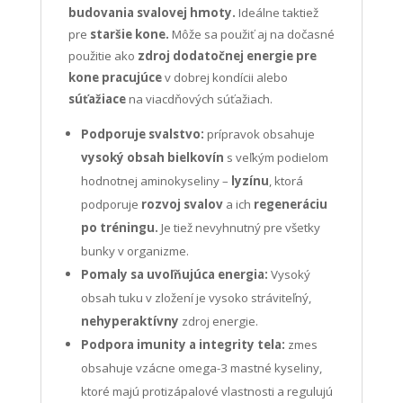
budovania svalovej hmoty.
Ideálne taktiež
pre
staršie kone.
Môže sa použiť aj na dočasné
použitie ako
zdroj dodatočnej energie pre
kone pracujúce
v dobrej kondícii alebo
súťažiace
na viacdňových súťažiach.
Podporuje svalstvo:
prípravok obsahuje
vysoký obsah bielkovín
s veľkým podielom
hodnotnej aminokyseliny –
lyzínu
, ktorá
podporuje
rozvoj svalov
a ich
regeneráciu
po tréningu.
Je tiež nevyhnutný pre všetky
bunky v organizme.
Pomaly sa uvoľňujúca energia:
Vysoký
obsah tuku v zložení je vysoko stráviteľný,
nehyperaktívny
zdroj energie.
Podpora imunity a integrity tela:
zmes
obsahuje vzácne omega-3 mastné kyseliny,
ktoré majú protizápalové vlastnosti a regulujú