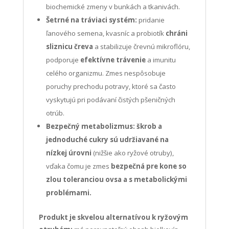
biochemické zmeny v bunkách a tkanivách.
Šetrné na tráviaci systém:
pridanie
ľanového semena, kvasníc a probiotík
chráni
sliznicu čreva
a stabilizuje črevnú mikroflóru,
podporuje
efektívne trávenie
a imunitu
celého organizmu. Zmes nespôsobuje
poruchy prechodu potravy, ktoré sa často
vyskytujú pri podávaní čistých pšeničných
otrúb.
Bezpečný metabolizmus:
škrob a
jednoduché cukry sú udržiavané na
nízkej úrovni
(nižšie ako ryžové otruby),
vďaka čomu je zmes
bezpečná pre kone so
zlou toleranciou ovsa a s metabolickými
problémami.
Produkt je skvelou alternatívou k ryžovým