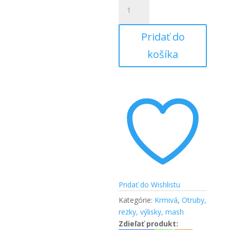
množstvo
Nuba
ProMass
Pridať do
Mix
-
košíka
doplnkové
krmivo
na
priberanie
Pridať do Wishlistu
Kategórie:
Krmivá
,
Otruby,
rezky, výlisky, mash
Zdieľať produkt: