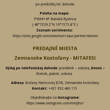
po predošlej tel. dohode
Poloha na mape:
P5M4+4P Banská Bystrica
( 48°73’29.2″N 19°15’71.8″E )
Zoznam sortimentu:
https://sites.google.com/view/nutri-equi-partner/domov
PREDAJNÉ MIESTA
Zemianske Kostoľany - MITAFESI
Výdaj po telefonickej
dohode:
pondelok – sobota
, Dovoz –
štvrtok, piatok, sobota
Adresa
: Boženy Nemcovej 87/8,
Zemianske kostoľany
Kontakt:
+421 952 460 115
Objednávajte na
Instagrame:
https://www.instagram.com/mitafesi/