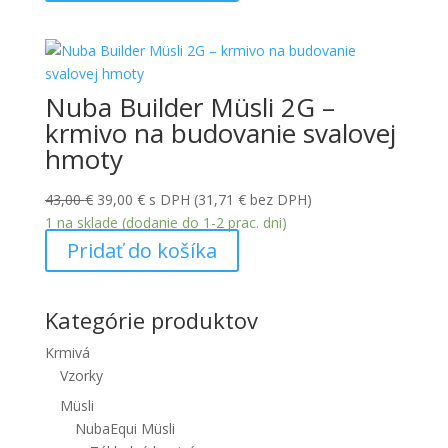
Nuba Builder Müsli 2G –
krmivo na budovanie svalovej
hmoty
Pôvodná
Aktuálna
43,00
€
39,00
€
s DPH (
31,71
€
bez DPH)
cena
cena
1 na sklade (dodanie do 1-2 prac. dni)
bola:
je:
Pridať do košíka
43,00 €.
39,00 €.
Kategórie produktov
Krmivá
Vzorky
Müsli
NubaEqui Müsli