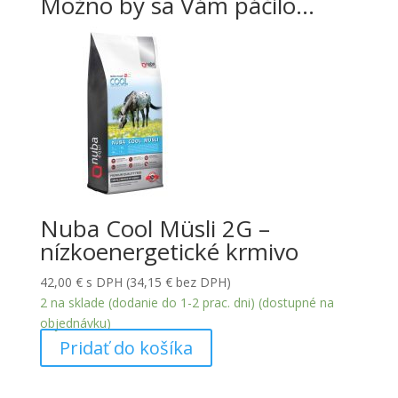
Možno by sa Vám páčilo…
Nuba Cool Müsli 2G –
nízkoenergetické krmivo
42,00
€
s DPH (
34,15
€
bez DPH)
2 na sklade (dodanie do 1-2 prac. dni) (dostupné na
objednávku)
Pridať do košíka