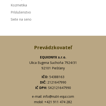
Kozmetika
Príslušenstvo
Siete na seno
Prevádzkovateľ
EQUIONYX s.r.o.
Ulica Eugena Suchoňa 7924/31
92101 Piešťany
IČO:
54388163
DIČ:
2121647990
IČ DPH:
SK2121647990
e-mail: info@nutri-equi.com
mobil: +421 911 474 282