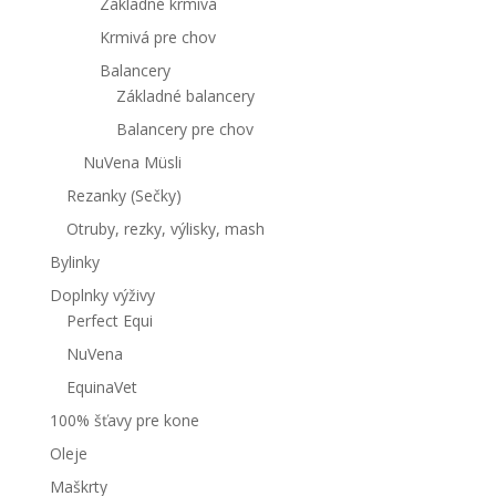
Základné krmivá
Krmivá pre chov
Balancery
Základné balancery
Balancery pre chov
NuVena Müsli
Rezanky (Sečky)
Otruby, rezky, výlisky, mash
Bylinky
Doplnky výživy
Perfect Equi
NuVena
EquinaVet
100% šťavy pre kone
Oleje
Maškrty