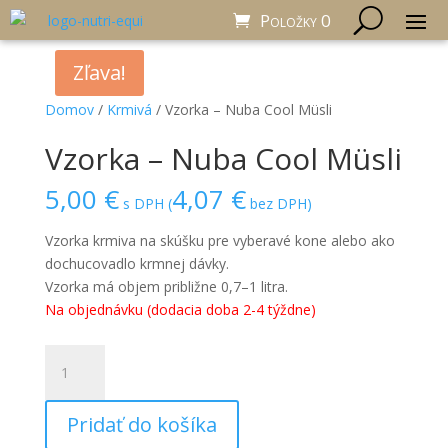
Položky 0
Zľava!
Domov
/
Krmivá
/ Vzorka – Nuba Cool Müsli
Vzorka – Nuba Cool Müsli
5,00
€
4,07
€
s DPH (
bez DPH)
Vzorka krmiva na skúšku pre vyberavé kone alebo ako
dochucovadlo krmnej dávky.
Vzorka má objem približne 0,7–1 litra.
Na objednávku (dodacia doba 2-4 týždne)
množstvo
Vzorka
-
Pridať do košíka
Nuba
Cool