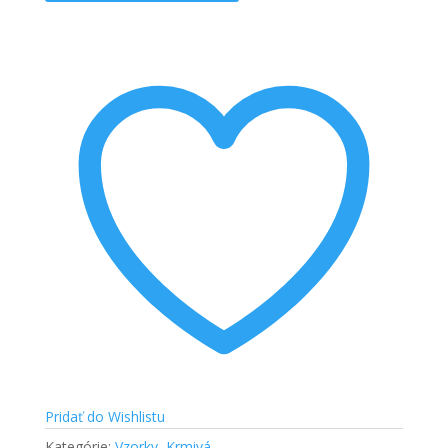
Müsli
Pridať do Wishlistu
Kategórie:
Vzorky
,
Krmivá