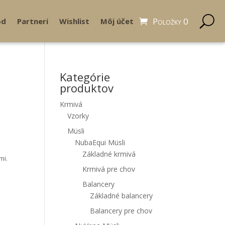
Položky 0
od
Partneri
Wishlist
Môj účet
Kategórie
produktov
Krmivá
Vzorky
Müsli
NubaEqui Müsli
Základné krmivá
mi.
Krmivá pre chov
Balancery
Základné balancery
Balancery pre chov