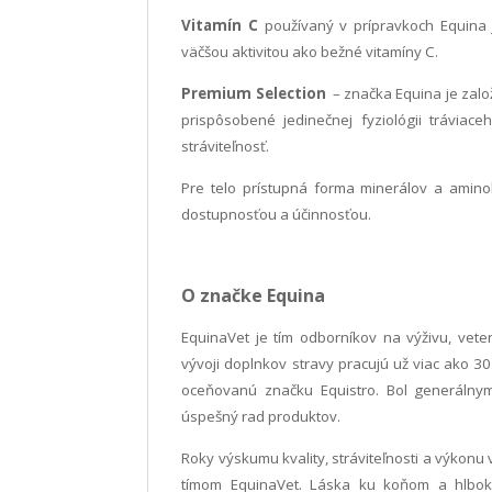
Vitamín C
používaný v prípravkoch Equina
väčšou aktivitou ako bežné vitamíny C.
Premium Selection
– značka Equina je zalo
prispôsobené jedinečnej fyziológii tráviac
stráviteľnosť.
Pre telo prístupná forma minerálov a amino
dostupnosťou a účinnosťou.
O značke Equina
EquinaVet je tím odborníkov na výživu, vete
vývoji doplnkov stravy pracujú už viac ako 3
oceňovanú značku Equistro. Bol generálny
úspešný rad produktov.
Roky výskumu kvality, stráviteľnosti a výkon
tímom EquinaVet. Láska ku koňom a hlbok