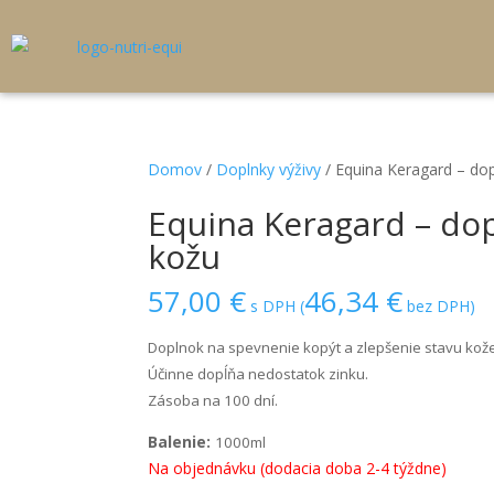
Domov
/
Doplnky výživy
/ Equina Keragard – dop
Equina Keragard – dop
kožu
57,00
€
46,34
€
s DPH (
bez DPH)
Doplnok na spevnenie kopýt a zlepšenie stavu kože a
Účinne dopĺňa nedostatok zinku.
Zásoba na 100 dní.
Balenie:
1000ml
Na objednávku (dodacia doba 2-4 týždne)