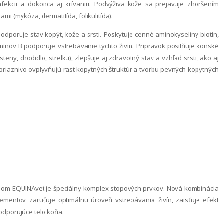
infekcii a dokonca aj krívaniu. Podvýživa kože sa prejavuje zhoršením
ami (mykóza, dermatitída, folikulitída).
odporuje stav kopýt, kože a srsti. Poskytuje cenné aminokyseliny biotín,
mínov B podporuje vstrebávanie týchto živín. Prípravok posilňuje konské
teny, chodidlo, strelku), zlepšuje aj zdravotný stav a vzhľad srsti, ako aj
 priaznivo ovplyvňujú rast kopytných štruktúr a tvorbu pevných kopytných
ímom EQUINAvet je špeciálny komplex stopových prvkov. Nová kombinácia
ementov zaručuje optimálnu úroveň vstrebávania živín, zaisťuje efekt
odporujúce telo koňa.