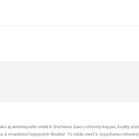
ko aj aminokyselín vedie k zhoršeniu stavu rohoviny kopyta, kvality srsti
itu a trvanlivosť kopytných štruktúr. To môže viesť k vysychaniu rohoviny