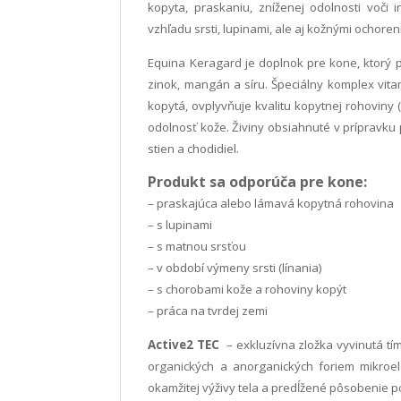
kopyta, praskaniu, zníženej odolnosti voči 
vzhľadu srsti, lupinami, ale aj kožnými ochoreni
Equina Keragard je doplnok pre kone, ktorý p
zinok, mangán a síru. Špeciálny komplex vita
kopytá, ovplyvňuje kvalitu kopytnej rohoviny (s
odolnosť kože. Živiny obsiahnuté v prípravku
stien a chodidiel.
Produkt sa odporúča pre kone:
– praskajúca alebo lámavá kopytná rohovina
– s lupinami
– s matnou srsťou
– v období výmeny srsti (línania)
– s chorobami kože a rohoviny kopýt
– práca na tvrdej zemi
Active2 TEC
– exkluzívna zložka vyvinutá t
organických a anorganických foriem mikroel
okamžitej výživy tela a predĺžené pôsobenie p