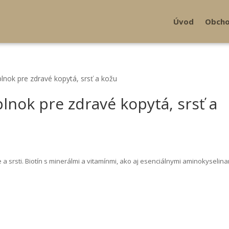
Úvod
Obch
lnok pre zdravé kopytá, srsť a kožu
lnok pre zdravé kopytá, srsť a
 srsti. Biotín s minerálmi a vitamínmi, ako aj esenciálnymi aminokyselina