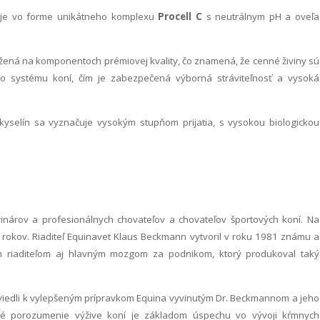
 je vo forme unikátneho komplexu
Procell C
s neutrálnym pH a oveľa
žená na komponentoch prémiovej kvality, čo znamená, že cenné živiny sú
eho systému koní, čím je zabezpečená výborná stráviteľnosť a vysoká
kyselín sa vyznačuje vysokým stupňom prijatia, s vysokou biologickou
rinárov a profesionálnych chovateľov a chovateľov športových koní. Na
0 rokov. Riaditeľ Equinavet Klaus Beckmann vytvoril v roku 1981 známu a
m riaditeľom aj hlavným mozgom za podnikom, ktorý produkoval taký
u viedli k vylepšeným prípravkom Equina vyvinutým Dr. Beckmannom a jeho
é porozumenie výžive koní je základom úspechu vo vývoji kŕmnych