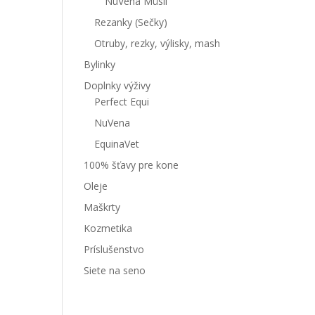
NuVena Müsli
Rezanky (Sečky)
Otruby, rezky, výlisky, mash
Bylinky
Doplnky výživy
Perfect Equi
NuVena
EquinaVet
100% šťavy pre kone
Oleje
Maškrty
Kozmetika
Príslušenstvo
Siete na seno