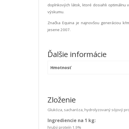
doplnkových látok, ktoré dosiahli optimálnu 
výskumu.
Značka Equina je najnovšou generáciou kŕm
jesene 2007.
Ďalšie informácie
Hmotnosť
Zloženie
Glukóza, sacharóza, hydrolyzovaný sójový pro
Ingrediencie na 1 kg:
hrubý proteín 1,9%